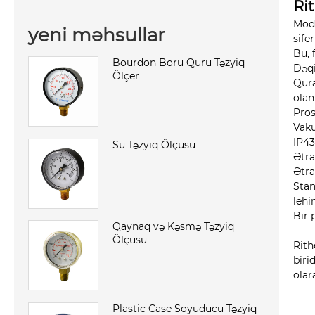
Ri
Mode
yeni məhsullar
sife
Bu, 
Bourdon Boru Quru Təzyiq
Dəqi
Ölçer
Qura
olan
Pros
Vaku
IP43
Su Təzyiq Ölçüsü
Ətra
Ətra
Stan
lehi
Bir 
Qaynaq və Kəsmə Təzyiq
Ölçüsü
Rith
biri
olar
Plastic Case Soyuducu Təzyiq