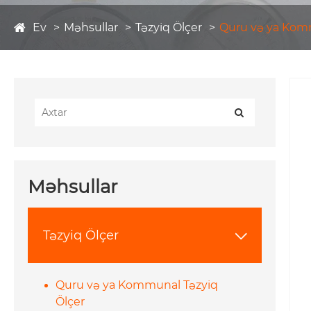
Ev
Məhsullar
Təzyiq Ölçer
Quru və ya Komm
Məhsullar
Təzyiq Ölçer

Quru və ya Kommunal Təzyiq
Ölçer