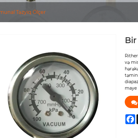
unal Təzyiq Ölçer
Bir
Rithe
və mis
hərəkə
təmin
diapaz
maye i
F