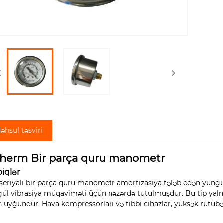
əhsul təsviri
therm Bir parça quru manometr
biqlər
 seriyalı bir parça quru manometr amortizasiya tələb edən yüngü
ül vibrasiya müqaviməti üçün nəzərdə tutulmuşdur. Bu tip yal
 uyğundur. Hava kompressorları və tibbi cihazlar, yüksək rütubətl