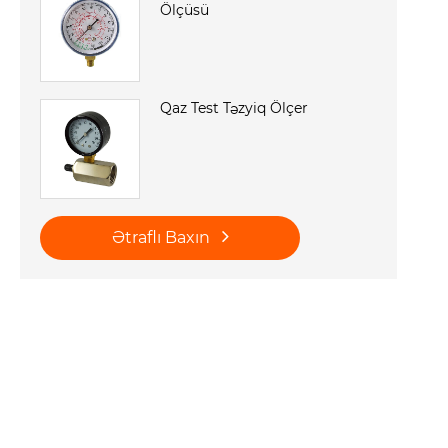
Ölçüsü
Qaz Test Təzyiq Ölçer
Ətraflı Baxın