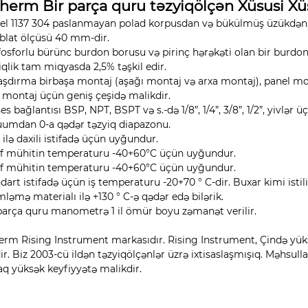
therm Bir parça quru təzyiqölçən Xüsusi Xü
l 1137 304 paslanmayan polad korpusdan və bükülmüş üzükdən, i
rblat ölçüsü 40 mm-dir.
fosforlu bürünc burdon borusu və pirinç hərəkəti olan bir burdon
qlik tam miqyasda 2,5% təşkil edir.
şdırma birbaşa montaj (aşağı montaj və arxa montaj), panel mon
 montaj üçün geniş çeşidə malikdir.
es bağlantısı BSP, NPT, BSPT və s.-də 1/8”, 1/4”, 3/8”, 1/2”, yivl
umdan 0-a qədər təzyiq diapazonu.
 ilə daxili istifadə üçün uyğundur.
f mühitin temperaturu -40+60°C üçün uyğundur.
f mühitin temperaturu -40+60°C üçün uyğundur.
dart istifadə üçün iş temperaturu -20+70 ° C-dir. Buxar kimi isti
mləmə materialı ilə +130 ° C-ə qədər edə bilərik.
parça quru manometrə 1 il ömür boyu zəmanət verilir.
erm Rising Instrument markasıdır. Rising Instrument, Çində yüks
dir. Biz 2003-cü ildən təzyiqölçənlər üzrə ixtisaslaşmışıq. Məhsu
aq yüksək keyfiyyətə malikdir.