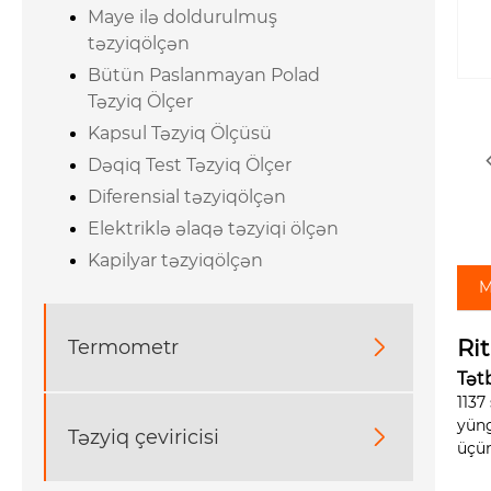
Maye ilə doldurulmuş
təzyiqölçən
Bütün Paslanmayan Polad
Təzyiq Ölçer
Kapsul Təzyiq Ölçüsü
Dəqiq Test Təzyiq Ölçer
Diferensial təzyiqölçən
Elektriklə əlaqə təzyiqi ölçən
Kapilyar təzyiqölçən
M
Ri
Termometr

Tət
1137
yüng
Təzyiq çeviricisi

üçün