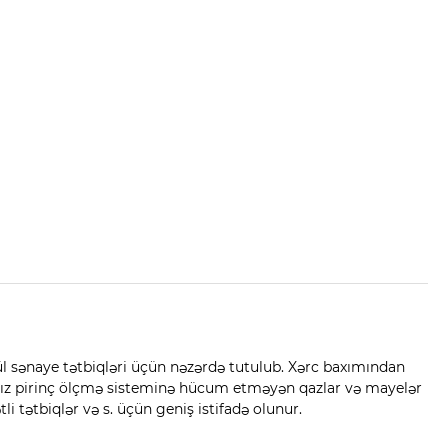
l sənaye tətbiqləri üçün nəzərdə tutulub. Xərc baxımından
nız pirinç ölçmə sisteminə hücum etməyən qazlar və mayelər
i tətbiqlər və s. üçün geniş istifadə olunur.