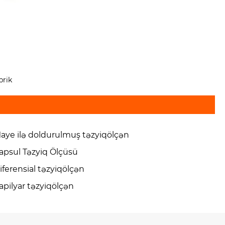
brik
aye ilə doldurulmuş təzyiqölçən
apsul Təzyiq Ölçüsü
iferensial təzyiqölçən
apilyar təzyiqölçən