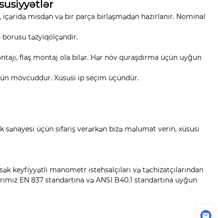
susiyyətlər
çəridə misdən və bir parça birləşmədən hazırlanır. Nominal
 borusu təzyiqölçəndir.
tajı, flaş montaj ola bilər. Hər növ quraşdırma üçün uyğun
ər üçün mövcuddur. Xüsusi ip seçim üçündür.
lik sənayesi üçün sifariş verərkən bizə məlumat verin, xüsusi
ək keyfiyyətli manometr istehsalçıları və təchizatçılarından
llarımız EN 837 standartına və ANSI B40.1 standartına uyğun