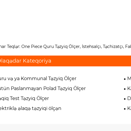
ar Teqlər: One Piece Quru Təzyiq Ölçer, İstehsalçı, Təchizatçı, Fa
laqədar Kateqoriya
ru və ya Kommunal Təzyiq Ölçer
M
tün Paslanmayan Polad Təzyiq Ölçer
K
qiq Test Təzyiq Ölçer
D
ektriklə əlaqə təzyiqi ölçən
K