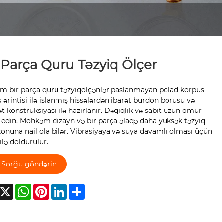
 Parça Quru Təzyiq Ölçer
rm bir parça quru təzyiqölçənlər paslanmayan polad korpus
 ərintisi ilə islanmış hissələrdən ibarət burdon borusu və
t konstruksiyası ilə hazırlanır. Dəqiqlik və sabit uzun ömür
 edin. Möhkəm dizayn və bir parça əlaqə daha yüksək təzyiq
onuna nail ola bilər. Vibrasiyaya və suya davamlı olması üçün
lə doldurulur.
Sorğu göndərin
acebook
X
WhatsApp
Pinterest
LinkedIn
Share