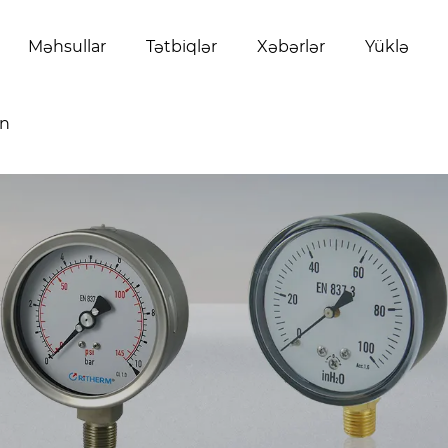
Məhsullar
Tətbiqlər
Xəbərlər
Yüklə
ın