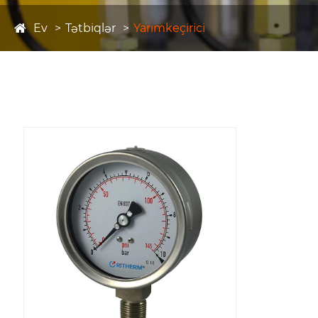
Ev
Tətbiqlər
Yarımkeçirici