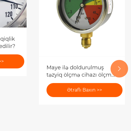
qiqlik
edilir?
>>
Maye ilə doldurulmuş

təzyiq ölçmə cihazı ölçmə
dəqiqliyini necə artırır?
Ətraflı Baxın >>