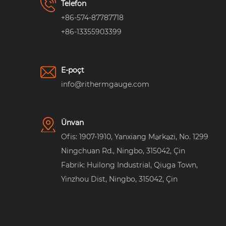
Telefon
+86-574-87787718
+86-13355903399
E-poçt
info@rithermgauge.com
Ünvan
Ofis: 1907-1910, Yanxiang Mərkəzi, No. 1299
Ningchuan Rd., Ningbo, 315042, Çin
Fabrik: Huilong Industrial, Qiuga Town,
Yinzhou Dist, Ningbo, 315042, Çin