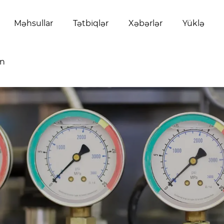
Məhsullar
Tətbiqlər
Xəbərlər
Yüklə
ın