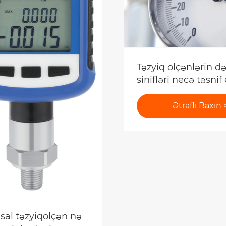
Təzyiq ölçənlərin də
sinifləri necə təsnif 
Ətraflı Baxın 
al təzyiqölçən nə