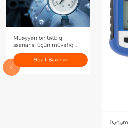
Müəyyən bir tətbiq
ssenarisi üçün müvafiq
təzyiq ölçən dəqiqlik
sinfini necə seçmək olar?
Ətraflı Baxın >>

Rəqəms