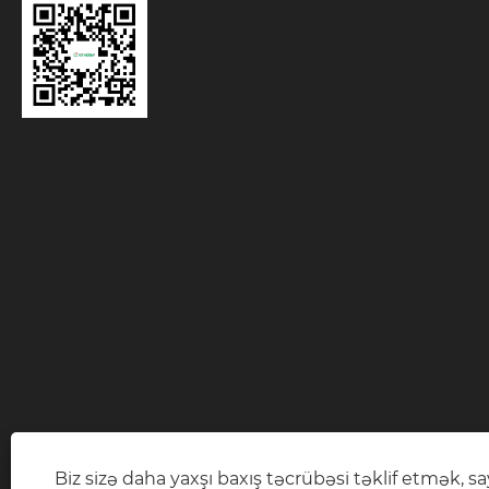
Biz sizə daha yaxşı baxış təcrübəsi təklif etmək, sayt