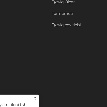
Təzyiq Ölçer
Termometr
Təzyiq çeviricisi
X
 trafikini təhlil