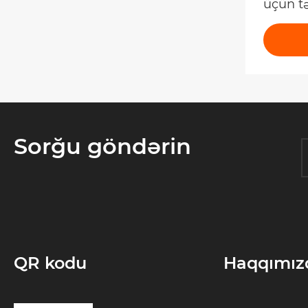
üçün t
ölçülm
Sorğu göndərin
QR kodu
Haqqımız