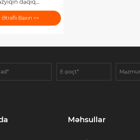
əzyiqin dəqiq
əsi üçün vacibdir?
Ətraflı Baxın >>
da
Məhsullar