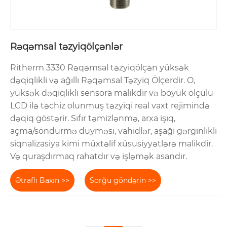
Rəqəmsal təzyiqölçənlər
Ritherm 3330 Rəqəmsal təzyiqölçən yüksək
dəqiqlikli və ağıllı Rəqəmsal Təzyiq Ölçerdir. O,
yüksək dəqiqlikli sensora malikdir və böyük ölçülü
LCD ilə təchiz olunmuş təzyiqi real vaxt rejimində
dəqiq göstərir. Sıfır təmizlənmə, arxa işıq,
açma/söndürmə düyməsi, vahidlər, aşağı gərginlikli
siqnalizasiya kimi müxtəlif xüsusiyyətlərə malikdir.
Və quraşdırmaq rahatdır və işləmək asandır.
Ətraflı Baxın >>
Sorğu göndərin >>