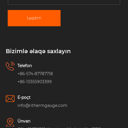
təqdim
Bizimlə əlaqə saxlayın
Telefon
+86-574-87787718
+86-13355903399
E-poçt
info@rithermgauge.com
Ünvan