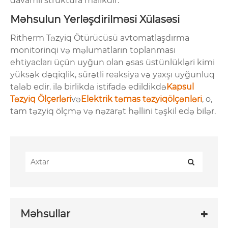
davamlı struktura malikdir.
Məhsulun Yerləşdirilməsi Xülasəsi
Ritherm Təzyiq Ötürücüsü avtomatlaşdırma
monitorinqi və məlumatların toplanması
ehtiyacları üçün uyğun olan əsas üstünlükləri kimi
yüksək dəqiqlik, sürətli reaksiya və yaxşı uyğunluq
tələb edir. ilə birlikdə istifadə edildikdə
Kapsul
Təzyiq Ölçerləri
və
Elektrik təmas təzyiqölçənləri
, o,
tam təzyiq ölçmə və nəzarət həllini təşkil edə bilər.
Məhsullar