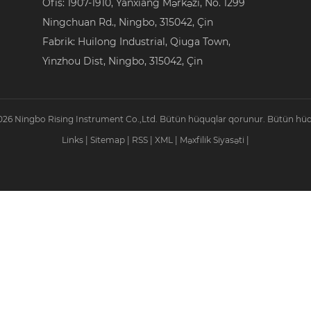
Ofis: 1907-1910, Yanxiang Mərkəzi, No. 1299
Ningchuan Rd., Ningbo, 315042, Çin
Fabrik: Huilong Industrial, Qiuga Town,
Yinzhou Dist, Ningbo, 315042, Çin
026 Ningbo Rising Instrument Co.,Ltd. Bütün hüquqlar qorunur. Bütün hüq
Links
|
Sitemap
|
RSS
|
XML
|
Məxfilik Siyasəti
|