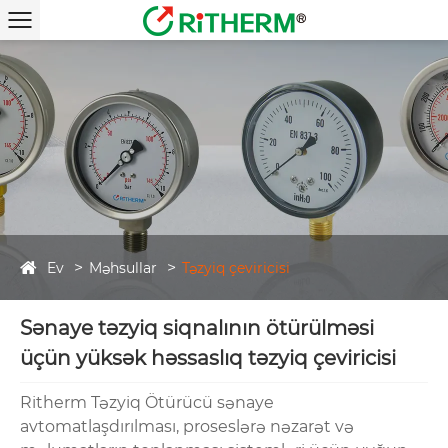
Ev
Məhsullar
Təzyiq çeviricisi
Sənaye təzyiq siqnalının ötürülməsi
üçün yüksək həssaslıq təzyiq çeviricisi
Ritherm Təzyiq Ötürücü sənaye
avtomatlaşdırılması, proseslərə nəzarət və