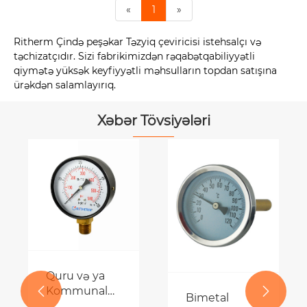
«
1
»
Ritherm Çində peşəkar Təzyiq çeviricisi istehsalçı və
təchizatçıdır. Sizi fabrikimizdən rəqabətqabiliyyətli
qiymətə yüksək keyfiyyətli məhsulların topdan satışına
ürəkdən salamlayırıq.
Xəbər Tövsiyələri
Quru və ya
Kommunal


Bimetal
Təzyiq Ölçer: