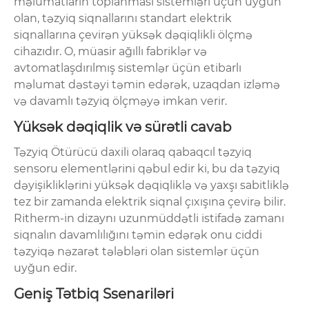
məlumatların toplanması sistemləri üçün uyğun
olan, təzyiq siqnallarını standart elektrik
siqnallarına çevirən yüksək dəqiqlikli ölçmə
cihazıdır. O, müasir ağıllı fabriklər və
avtomatlaşdırılmış sistemlər üçün etibarlı
məlumat dəstəyi təmin edərək, uzaqdan izləmə
və davamlı təzyiq ölçməyə imkan verir.
Yüksək dəqiqlik və sürətli cavab
Təzyiq Ötürücü daxili olaraq qabaqcıl təzyiq
sensoru elementlərini qəbul edir ki, bu da təzyiq
dəyişikliklərini yüksək dəqiqliklə və yaxşı sabitliklə
tez bir zamanda elektrik siqnal çıxışına çevirə bilir.
Ritherm-in dizaynı uzunmüddətli istifadə zamanı
siqnalın davamlılığını təmin edərək onu ciddi
təzyiqə nəzarət tələbləri olan sistemlər üçün
uyğun edir.
Geniş Tətbiq Ssenariləri