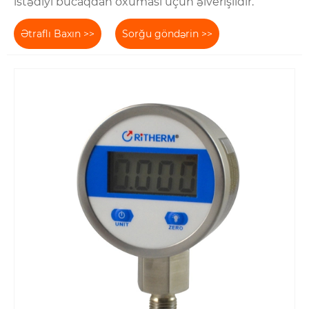
istədiyi bucaqdan oxuması üçün əlverişlidir.
Ətraflı Baxın >>
Sorğu göndərin >>