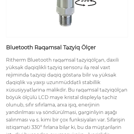
Bluetooth Rəqəmsal Təzyiq Ölçer
Ritherm Bluetooth rəqəmsal təzyiqölçən, daxili
yüksək dəqiqlikli təzyiq sensoru ilə real vaxt
rejimində təzyiqi dəqiq göstərə bilir və yüksək
dəqiqlik və yaxşı uzunmüddətli stabillik
xüsusiyyətlərinə malikdir. Bu rəqəmsal təzyiqölçən
böyük ölçülü LCD maye kristal displeylə təchiz
olunub, sıfır sıfırlama, arxa işıq, enerjinin
yandırılması və söndürülməsi, gərginliyin aşağı
salınması və s. kimi bir çox funksiyaları var. Sifarişin
istiqaməti 330° fırlana bilər ki, bu da müştərilərin