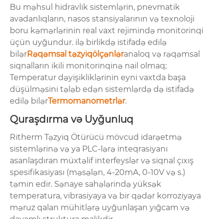
Bu məhsul hidravlik sistemlərin, pnevmatik
avadanlıqların, nasos stansiyalarının və texnoloji
boru kəmərlərinin real vaxt rejimində monitorinqi
üçün uyğundur. ilə birlikdə istifadə edilə
bilər
Rəqəmsal təzyiqölçənlər
analoq və rəqəmsal
siqnalların ikili monitorinqinə nail olmaq;
Temperatur dəyişikliklərinin eyni vaxtda başa
düşülməsini tələb edən sistemlərdə də istifadə
edilə bilər
Termomanometrlər
.
Quraşdırma və Uyğunluq
Ritherm Təzyiq Ötürücü mövcud idarəetmə
sistemlərinə və ya PLC-lərə inteqrasiyanı
asanlaşdıran müxtəlif interfeyslər və siqnal çıxış
spesifikasiyası (məsələn, 4-20mA, 0-10V və s.)
təmin edir. Sənaye sahələrində yüksək
temperatura, vibrasiyaya və bir qədər korroziyaya
məruz qalan mühitlərə uyğunlaşan yığcam və