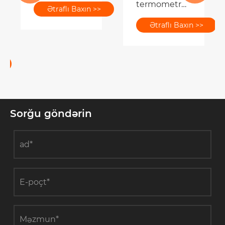
termometr
Ətraflı Baxın >>
Mühəndislər
nədir və
və Alıcılar
Ətraflı Baxın >>
sənaye
üçün Əsas
temperaturunun
Bilik
ölçülməsi
üçün nə
üçün
vacibdir?
Sorğu göndərin