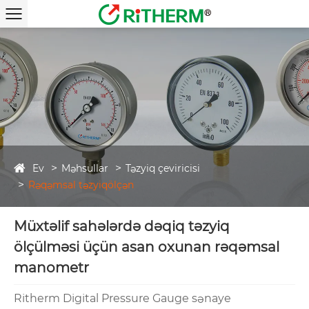
Ev
Məhsullar
Təzyiq çeviricisi
Rəqəmsal təzyiqölçən
Müxtəlif sahələrdə dəqiq təzyiq
ölçülməsi üçün asan oxunan rəqəmsal
manometr
Ritherm Digital Pressure Gauge sənaye