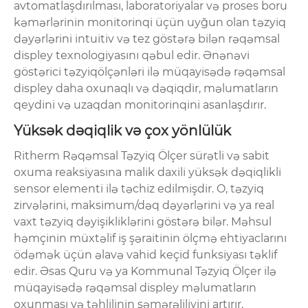
avtomatlaşdırılması, laboratoriyalar və proses boru
kəmərlərinin monitorinqi üçün uyğun olan təzyiq
dəyərlərini intuitiv və tez göstərə bilən rəqəmsal
displey texnologiyasını qəbul edir. Ənənəvi
göstərici təzyiqölçənləri ilə müqayisədə rəqəmsal
displey daha oxunaqlı və dəqiqdir, məlumatların
qeydini və uzaqdan monitorinqini asanlaşdırır.
Yüksək dəqiqlik və çox yönlülük
Ritherm Rəqəmsal Təzyiq Ölçer sürətli və sabit
oxuma reaksiyasına malik daxili yüksək dəqiqlikli
sensor elementi ilə təchiz edilmişdir. O, təzyiq
zirvələrini, maksimum/dəq dəyərlərini və ya real
vaxt təzyiq dəyişikliklərini göstərə bilər. Məhsul
həmçinin müxtəlif iş şəraitinin ölçmə ehtiyaclarını
ödəmək üçün əlavə vahid keçid funksiyası təklif
edir. Əsas Quru və ya Kommunal Təzyiq Ölçer ilə
müqayisədə rəqəmsal displey məlumatların
oxunması və təhlilinin səmərəliliyini artırır.