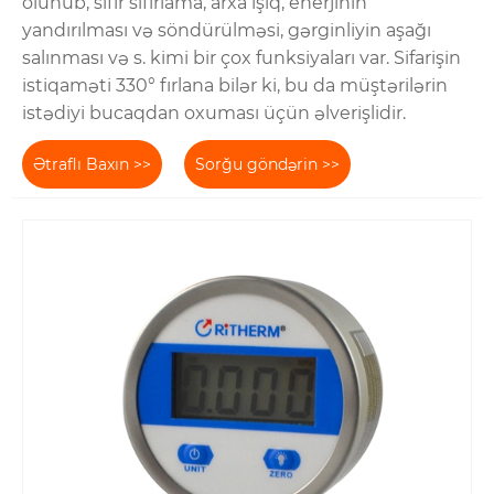
olunub, sıfır sıfırlama, arxa işıq, enerjinin
yandırılması və söndürülməsi, gərginliyin aşağı
salınması və s. kimi bir çox funksiyaları var. Sifarişin
istiqaməti 330° fırlana bilər ki, bu da müştərilərin
istədiyi bucaqdan oxuması üçün əlverişlidir.
Ətraflı Baxın >>
Sorğu göndərin >>