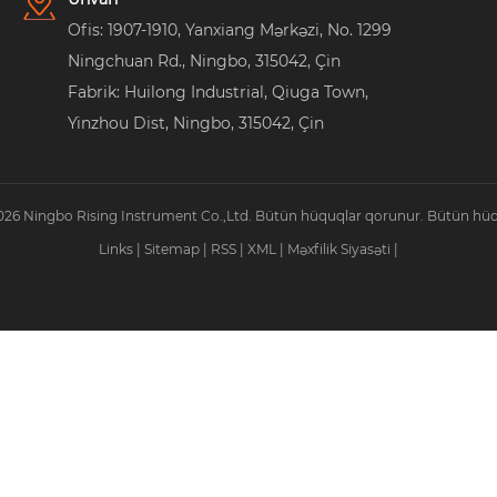
info@rithermgauge.com
Ünvan
Ofis: 1907-1910, Yanxiang Mərkəzi, No. 1299
Ningchuan Rd., Ningbo, 315042, Çin
Fabrik: Huilong Industrial, Qiuga Town,
Yinzhou Dist, Ningbo, 315042, Çin
026 Ningbo Rising Instrument Co.,Ltd. Bütün hüquqlar qorunur. Bütün hüq
Links
|
Sitemap
|
RSS
|
XML
|
Məxfilik Siyasəti
|