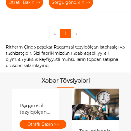
Ətraflı Baxın >>
Sorğu göndərin >>
«
1
»
Ritherm Çində peşəkar Rəqəmsal təzyiqölçən istehsalçı və
təchizatçıdır. Sizi fabrikimizdən rəqabətqabiliyyətli
qiymətə yüksək keyfiyyətli məhsulların topdan satışına
ürəkdən salamlayırıq.
Xəbər Tövsiyələri