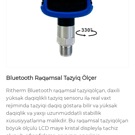
Bluetooth Rəqəmsal Təzyiq Ölçer
Ritherm Bluetooth rəqəmsal təzyiqölçən, daxili
yüksək dəqiqlikli təzyiq sensoru ilə real vaxt
rejimində təzyiqi dəqiq göstərə bilir və yüksək
dəqiqlik və yaxşı uzunmüddətli stabillik
xüsusiyyətlərinə malikdir. Bu rəqəmsal təzyiqölçən
böyük ölçülü LCD maye kristal displeylə təchiz