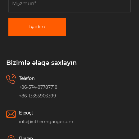
təqdim
Bizimlə əlaqə saxlayın
Telefon
+86-574-87787718
+86-13355903399
E-poçt