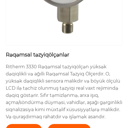
Rəqəmsal təzyiqölçənlər
Ritherm 3330 Rəqəmsal təzyiqölçən yüksək
dəqiqlikli və ağıllı Rəqəmsal Təzyiq Ölçerdir. O,
yüksək dəqiqlikli sensora malikdir və böyük ölçülü
LCD ilə təchiz olunmuş təzyiqi real vaxt rejimində
dəqiq göstərir. Sıfır təmizlənmə, arxa işıq,
açma/söndürmə düyməsi, vahidlər, aşağı gərginlikli
siqnalizasiya kimi müxtəlif xüsusiyyətlərə malikdir.
Və quraşdırmaq rahatdır və işləmək asandır.