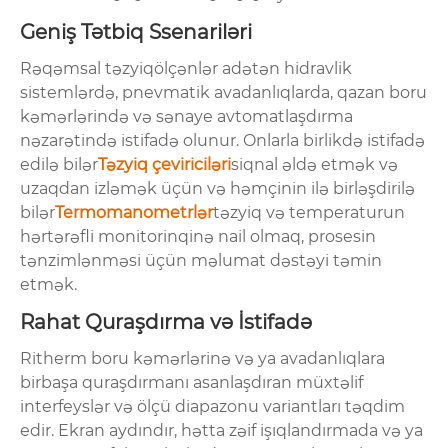
Geniş Tətbiq Ssenariləri
Rəqəmsal təzyiqölçənlər adətən hidravlik
sistemlərdə, pnevmatik avadanlıqlarda, qazan boru
kəmərlərində və sənaye avtomatlaşdırma
nəzarətində istifadə olunur. Onlarla birlikdə istifadə
edilə bilər
Təzyiq çeviriciləri
siqnal əldə etmək və
uzaqdan izləmək üçün və həmçinin ilə birləşdirilə
bilər
Termomanometrlər
təzyiq və temperaturun
hərtərəfli monitorinqinə nail olmaq, prosesin
tənzimlənməsi üçün məlumat dəstəyi təmin
etmək.
Rahat Quraşdırma və İstifadə
Ritherm boru kəmərlərinə və ya avadanlıqlara
birbaşa quraşdırmanı asanlaşdıran müxtəlif
interfeyslər və ölçü diapazonu variantları təqdim
edir. Ekran aydındır, hətta zəif işıqlandırmada və ya