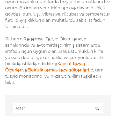
uzun məsafəli mühitlərdə təzyiq məlumatlarını tez
oxumağa imkan verir. Möhkəm və dayanıqlı ölçü
gövdəsi quruluşu vibrasiya, rütubət və temperatur
fərqi dəyişiklikləri olan mühitlərdə sabit istifadəni
təmin edir.
Ritherm Rəqəmsal Təzyiq Ölçer sənaye
sahələrində və avtomatlaşdırılmış sistemlərdə
istifadə üçün uyğun olan əsas üstünlükləri kimi
yüksək dəqiqlik, oxunaqlılıq və çox yönlüdür. ilə
birlikdə istifadə edildikdə
Kapsul Təzyiq
Ölçerləri
və
Elektrik təmas təzyiqölçənləri
, o, tam
təzyiq monitorinqi və nəzarət həllini təşkil edə
bilər.