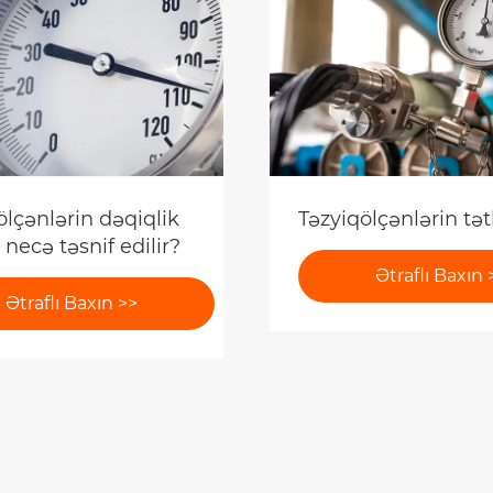
ölçənlərin dəqiqlik
Təzyiqölçənlərin tət
i necə təsnif edilir?
Ətraflı Baxın 
Ətraflı Baxın >>