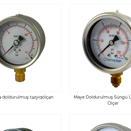
lə doldurulmuş təzyiqölçən
Maye Doldurulmuş Süngü Ü
Ölçer