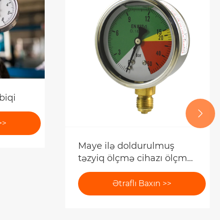
biqi

>>
Maye ilə doldurulmuş
təzyiq ölçmə cihazı ölçmə
dəqiqliyini necə artırır?
Ətraflı Baxın >>