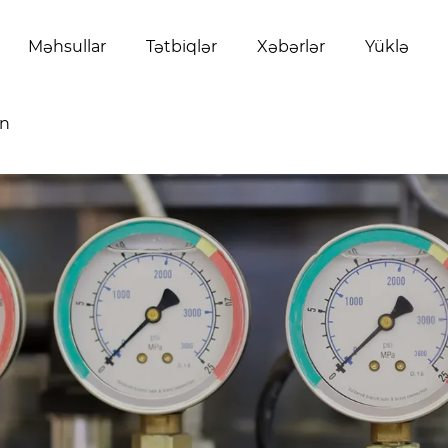
Məhsullar
Tətbiqlər
Xəbərlər
Yüklə
ın