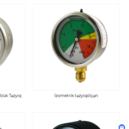
zük Təzyiq
İzometrik təzyiqölçən