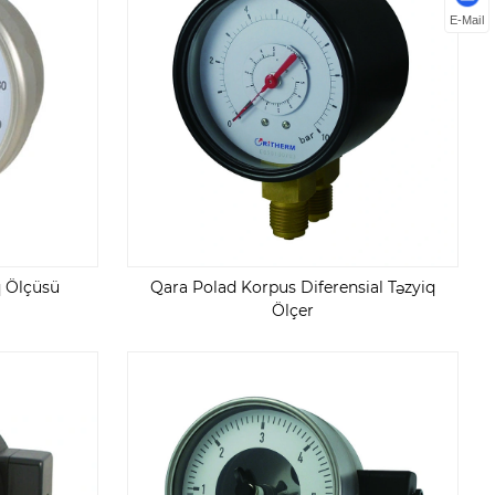
E-Mail
q Ölçüsü
Qara Polad Korpus Diferensial Təzyiq
Ölçer