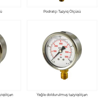
sü
Podratçı Təzyiq Ölçüsü
yiqölçən
Yağla doldurulmuş təzyiqölçən