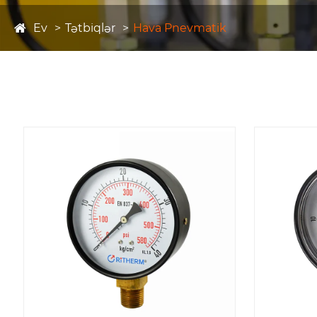
Ev
Tətbiqlər
Hava Pnevmatik