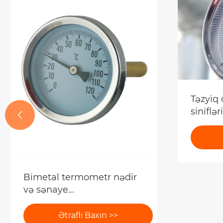
Təzyiq 
siniflər

Bimetal termometr nədir
və sənaye
temperaturunun
ölçülməsi üçün nə üçün
Ətraflı Baxın >>