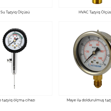
Su Təzyiq Ölçüsü
HVAC Təzyiq Ölçü
p təzyiq ölçmə cihazı
Maye ilə doldurulmuş təz