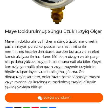
Maye Doldurulmuş Süngü Üzük Təzyiq Ölçer
Maye ilə doldurulmuş Ritherm süngü üzük manometri,
paslanmayan polad korpusdan və mis ərintisi ilə
nəmlənmiş hissələrdən ibarət burdon borusu və hərəkət
konstruksiyası ilə hazırlanır. Möhkəm dizayn və bir parça
əlaqə daha yüksək təzyiq diapazonuna nail ola bilər. Qeyri-
korroziyaya malik olan qazın və ya mayenin təzyiqinin
ölçülməsi.partlayıcı və kristallaşma, çökmə. Ən
diqqətəlayiq xarakter, onlar hətta zorakı vibrasiya maşını
və ya avadanlığı üzərində quraşdırılmış təzyiqi düzgün
şəkildə yoxlaya bilirlər.
Sorğu göndərin