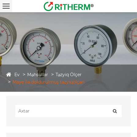
Ev
Məhsullar
Təzyiq Ölçer
Maye ilə doldurulmuş təzyiqölçən