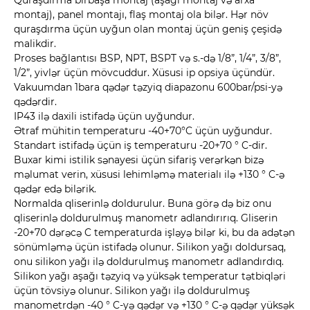
Quraşdırma birbaşa montaj (aşağı montaj və arxa
montaj), panel montajı, flaş montaj ola bilər. Hər növ
quraşdırma üçün uyğun olan montaj üçün geniş çeşidə
malikdir.
Proses bağlantısı BSP, NPT, BSPT və s.-də 1/8”, 1/4”, 3/8”,
1/2”, yivlər üçün mövcuddur. Xüsusi ip opsiya üçündür.
Vakuumdan 1bara qədər təzyiq diapazonu 600bar/psi-yə
qədərdir.
IP43 ilə daxili istifadə üçün uyğundur.
Ətraf mühitin temperaturu -40+70°C üçün uyğundur.
Standart istifadə üçün iş temperaturu -20+70 ° C-dir.
Buxar kimi istilik sənayesi üçün sifariş verərkən bizə
məlumat verin, xüsusi lehimləmə materialı ilə +130 ° C-ə
qədər edə bilərik.
Normalda qliserinlə doldurulur. Buna görə də biz onu
qliserinlə doldurulmuş manometr adlandırırıq. Gliserin
-20+70 dərəcə C temperaturda işləyə bilər ki, bu da adətən
sönümləmə üçün istifadə olunur. Silikon yağı doldursaq,
onu silikon yağı ilə doldurulmuş manometr adlandırdıq.
Silikon yağı aşağı təzyiq və yüksək temperatur tətbiqləri
üçün tövsiyə olunur. Silikon yağı ilə doldurulmuş
manometrdən -40 ° C-yə qədər və +130 ° C-ə qədər yüksək