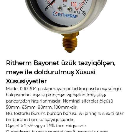
Ritherm Bayonet üzük təzyiqölçən,
maye ilə doldurulmuş Xüsusi
Xüsusiyyətlər
Model 1210 304 paslanmayan polad korpusdan və süngü
halqasından, içərisi pirinçdən və bərkidilmiş şüşə
pəncərədən hazırlanmışdır. Nominal siferblat ölçüsü
50mm, 63mm, 80mm, 100mm-dir.
Bu, fosforlu bürünc burdon borusu və pirinç hərəkəti olan
bir burdon borusu təzyiqölçəndir.
Dəqiqlik 2,5% və ya 1,6% tam miqyasdır.