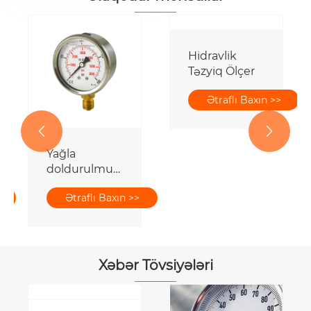
Hidravlik
Təzyiq Ölçer
Ətraflı Baxın >>


Yağla
doldurulmuş
təzyiqölçən
Ətraflı Baxın >>
Xəbər Tövsiyələri