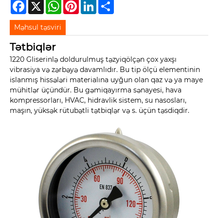
Facebook
X
WhatsApp
Pinterest
LinkedIn
Share
Məhsul təsviri
Tətbiqlər
1220 Gliserinlə doldurulmuş təzyiqölçən çox yaxşı
vibrasiya və zərbəyə davamlıdır. Bu tip ölçü elementinin
islanmış hissələri materialına uyğun olan qaz və ya maye
mühitlər üçündür. Bu gəmiqayırma sənayesi, hava
kompressorları, HVAC, hidravlik sistem, su nasosları,
maşın, yüksək rütubətli tətbiqlər və s. üçün təsdiqdir.