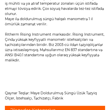
iş mühiti və ya ətraf temperatur zonaları üçün istifadə
etməyi tövsiyə edirik. Çox soyuq havalarda tez-tez istifadə
olunur.
Maye ilə doldurulmuş süngü halqalı manometrə 1 il
ömürlük zəmanət verilir.
Ritherm Rising Instrument markasıdır. Rising Instrument,
Çində yüksək keyfiyyətli manometr istehsalçıları və
təchizatçılarından biridir. Biz 2003-cü ildən təzyiqölçənlər
üzrə ixtisaslaşmışıq. Məhsullarımız EN 837 standartına və
ANSI B40.1 standartına uyğun olaraq yüksək keyfiyyətə
malikdir.
Qaynar Teqlər: Maye Doldurulmuş Süngü Üzük Təzyiq
Ölçer, İstehsalçı, Təchizatçı, Fabrik