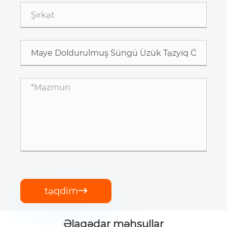
təqdim

Əlaqədar məhsullar