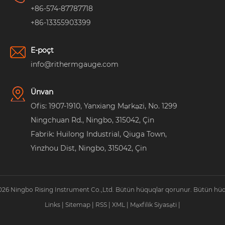
+86-574-87787718
+86-13355903399
E-poçt
info@rithermgauge.com
Ünvan
Ofis: 1907-1910, Yanxiang Mərkəzi, No. 1299
Ningchuan Rd., Ningbo, 315042, Çin
Fabrik: Huilong Industrial, Qiuga Town,
Yinzhou Dist, Ningbo, 315042, Çin
026 Ningbo Rising Instrument Co.,Ltd. Bütün hüquqlar qorunur. Bütün hüq
Links
|
Sitemap
|
RSS
|
XML
|
Məxfilik Siyasəti
|