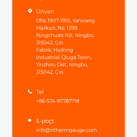
Ünvan

Ofis: 1907-1910, Yanxiang
Mərkəzi, No. 1299
Ningchuan Rd., Ningbo,
315042, Çin
Fabrik: Huilong
Industrial, Qiuga Town,
Yinzhou Dist, Ningbo,
315042, Çin
Tel

+86-574-87787718
E-poçt

info@rithermgauge.com