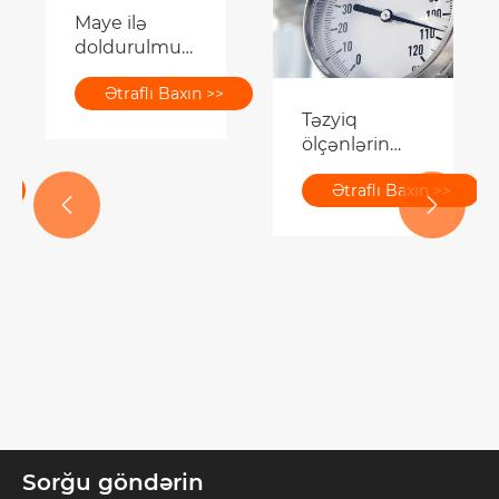
Maye ilə
doldurulmuş
təzyiq ölçmə
Ətraflı Baxın >>
cihazı ölçmə
Təzyiq
dəqiqliyini
ölçənlərin
necə artırır?
dəqiqlik
Ətraflı Baxın >>
sinifləri necə


təsnif edilir?
Sorğu göndərin