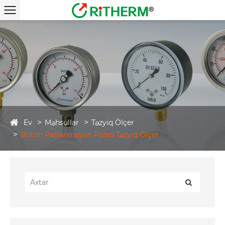
Ev
Məhsullar
Təzyiq Ölçer
Bütün Paslanmayan Polad Təzyiq Ölçer