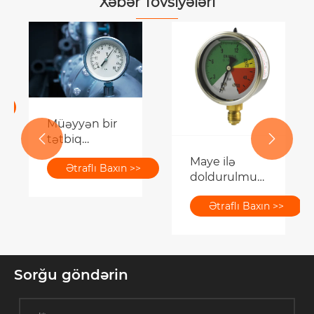
Xəbər Tövsiyələri
Müəyyən bir
tətbiq


ssenarisi
Maye ilə
Ətraflı Baxın >>
üçün
doldurulmuş
müvafiq
təzyiq ölçmə
təzyiq ölçən
Ətraflı Baxın >>
cihazı ölçmə
dəqiqlik
dəqiqliyini
sinfini necə
necə artırır?
seçmək olar?
Sorğu göndərin