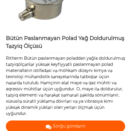
Bütün Paslanmayan Polad Yağ Doldurulmuş
Təzyiq Ölçüsü
Ritherm Bütün paslanmayan poladdan yağla doldurulmuş
təzyiqölçənlər yüksək keyfiyyətli paslanmayan polad
materialların istifadəsi və möhkəm dizaynı kimya və
texnoloji mühəndislik sənayelərində tətbiqlər üçün
nəzərdə tutulub. Həmçinin alət maye və qaz mühiti və
aqressiv mühitlər üçün uyğundur. O, maye ilə doldurulur,
təzyiq elementi və hərəkət səmərəli şəkildə sönümlənir,
xüsusilə sürətli yükləmə dövrləri və ya vibrasiya kimi
yüksək dinamik yükləri olan yerləri ölçmək üçün
uyğundur.
Sorğu göndərin