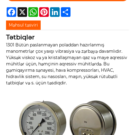
Facebook
X
WhatsApp
Pinterest
LinkedIn
Share
Məhsul təsviri
Tətbiqlər
1301 Bütün paslanmayan poladdan hazırlanmış
manometrlər çox yaxşı vibrasiya və zərbəyə davamlıdır.
Yüksək viskoz və ya kristallaşmayan qaz və maye aqressiv
mühitlər üçün, həmçinin aqressiv mühitlərdə. Bu
gəmiqayırma sənayesi, hava kompressorları, HVAC,
hidravlik sistem, su nasosları, maşın, yüksək rütubətli
tətbiqlər və s. üçün təsdiqdir.