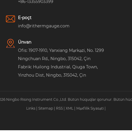
+86-13355903399
E-poçt
info@rithermgauge.com
Ünvan
Ofis: 1907-1910, Yanxiang Mərkəzi, No. 1299
Ningchuan Rd., Ningbo, 315042, Çin
Fabrik: Huilong Industrial, Qiuga Town,
Yinzhou Dist, Ningbo, 315042, Çin
026 Ningbo Rising Instrument Co.,Ltd. Bütün hüquqlar qorunur. Bütün hüq
Links
|
Sitemap
|
RSS
|
XML
|
Məxfilik Siyasəti
|