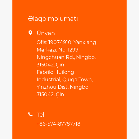
Əlaqə məlumatı
Ünvan

Ofis: 1907-1910, Yanxiang
Mərkəzi, No. 1299
Ningchuan Rd., Ningbo,
315042, Çin
Fabrik: Huilong
Industrial, Qiuga Town,
Yinzhou Dist, Ningbo,
315042, Çin
Tel

+86-574-87787718