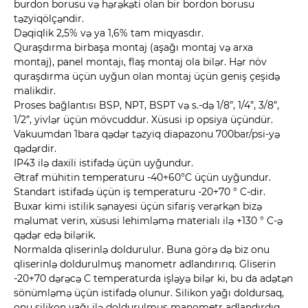
burdon borusu və hərəkəti olan bir bordon borusu
təzyiqölçəndir.
Dəqiqlik 2,5% və ya 1,6% tam miqyasdır.
Quraşdırma birbaşa montaj (aşağı montaj və arxa
montaj), panel montajı, flaş montaj ola bilər. Hər növ
quraşdırma üçün uyğun olan montaj üçün geniş çeşidə
malikdir.
Proses bağlantısı BSP, NPT, BSPT və s.-də 1/8”, 1/4”, 3/8”,
1/2”, yivlər üçün mövcuddur. Xüsusi ip opsiya üçündür.
Vakuumdan 1bara qədər təzyiq diapazonu 700bar/psi-yə
qədərdir.
IP43 ilə daxili istifadə üçün uyğundur.
Ətraf mühitin temperaturu -40+60°C üçün uyğundur.
Standart istifadə üçün iş temperaturu -20+70 ° C-dir.
Buxar kimi istilik sənayesi üçün sifariş verərkən bizə
məlumat verin, xüsusi lehimləmə materialı ilə +130 ° C-ə
qədər edə bilərik.
Normalda qliserinlə doldurulur. Buna görə də biz onu
qliserinlə doldurulmuş manometr adlandırırıq. Gliserin
-20+70 dərəcə C temperaturda işləyə bilər ki, bu da adətən
sönümləmə üçün istifadə olunur. Silikon yağı doldursaq,
onu silikon yağı ilə doldurulmuş manometr adlandırdıq.