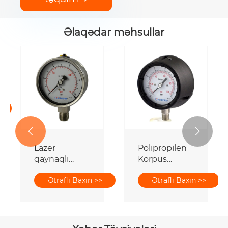
Əlaqədar məhsullar


Lazer
Polipropilen
qaynaqlı
Korpus
bütün
Təzyiq Ölçüsü
Ətraflı Baxın >>
Ətraflı Baxın >>
paslanmayan
polad
təzyiqölçən