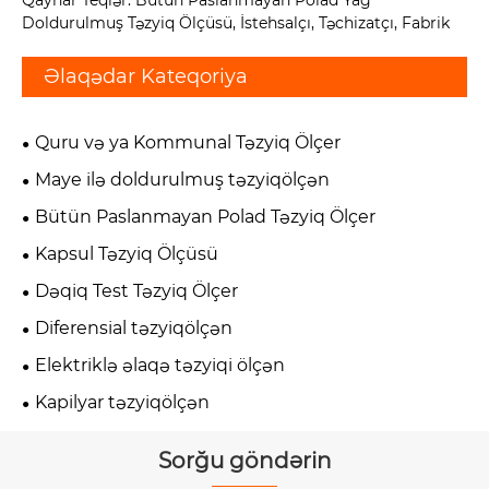
Qaynar Teqlər: Bütün Paslanmayan Polad Yağ
Doldurulmuş Təzyiq Ölçüsü, İstehsalçı, Təchizatçı, Fabrik
Əlaqədar Kateqoriya
Quru və ya Kommunal Təzyiq Ölçer
Maye ilə doldurulmuş təzyiqölçən
Bütün Paslanmayan Polad Təzyiq Ölçer
Kapsul Təzyiq Ölçüsü
Dəqiq Test Təzyiq Ölçer
Diferensial təzyiqölçən
Elektriklə əlaqə təzyiqi ölçən
Kapilyar təzyiqölçən
Sorğu göndərin