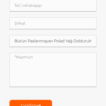
təqdim
