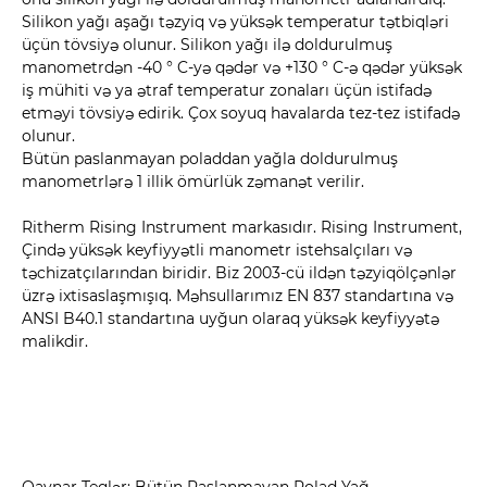
Silikon yağı aşağı təzyiq və yüksək temperatur tətbiqləri
üçün tövsiyə olunur. Silikon yağı ilə doldurulmuş
manometrdən -40 ° C-yə qədər və +130 ° C-ə qədər yüksək
iş mühiti və ya ətraf temperatur zonaları üçün istifadə
etməyi tövsiyə edirik. Çox soyuq havalarda tez-tez istifadə
olunur.
Bütün paslanmayan poladdan yağla doldurulmuş
manometrlərə 1 illik ömürlük zəmanət verilir.
Ritherm Rising Instrument markasıdır. Rising Instrument,
Çində yüksək keyfiyyətli manometr istehsalçıları və
təchizatçılarından biridir. Biz 2003-cü ildən təzyiqölçənlər
üzrə ixtisaslaşmışıq. Məhsullarımız EN 837 standartına və
ANSI B40.1 standartına uyğun olaraq yüksək keyfiyyətə
malikdir.