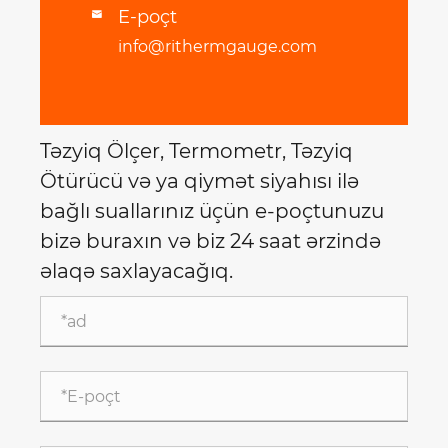
E-poçt

info@rithermgauge.com
Təzyiq Ölçer, Termometr, Təzyiq
Ötürücü və ya qiymət siyahısı ilə
bağlı suallarınız üçün e-poçtunuzu
bizə buraxın və biz 24 saat ərzində
əlaqə saxlayacağıq.